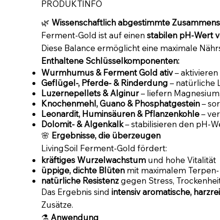
PRODUKTINFO
🌿
Wissenschaftlich abgestimmte Zusammen
Ferment-Gold ist auf einen
stabilen pH-Wert v
Diese Balance ermöglicht eine maximale Näh
Enthaltene Schlüsselkomponenten:
Wurmhumus & Ferment Gold ativ
– aktiviere
Geflügel-, Pferde- & Rinderdung
– natürliche 
Luzernepellets & Alginur
– liefern Magnesium
Knochenmehl, Guano & Phosphatgestein
– so
Leonardit, Huminsäuren & Pflanzenkohle
– ver
Dolomit- & Algenkalk
– stabilisieren den pH-
🌸
Ergebnisse, die überzeugen
LivingSoil Ferment-Gold fördert:
kräftiges Wurzelwachstum
und hohe Vitalität
üppige, dichte Blüten
mit maximalem Terpen-
natürliche Resistenz
gegen Stress, Trockenhe
Das Ergebnis sind
intensiv aromatische, harzre
Zusätze.
⚗️
Anwendung