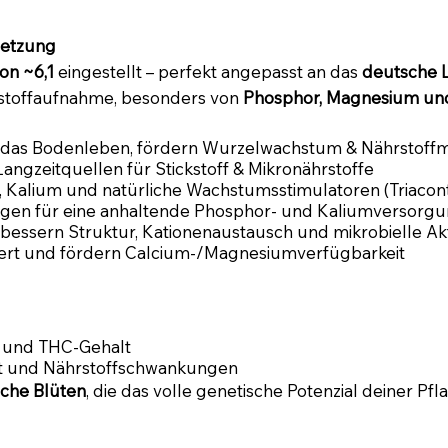
setzung
on ~6,1
eingestellt – perfekt angepasst an das
deutsche 
rstoffaufnahme, besonders von
Phosphor, Magnesium un
n das Bodenleben, fördern Wurzelwachstum & Nährstoffm
Langzeitquellen für Stickstoff & Mikronährstoffe
, Kalium und natürliche Wachstumsstimulatoren (Triacont
rgen für eine anhaltende Phosphor- und Kaliumversorg
bessern Struktur, Kationenaustausch und mikrobielle Akt
Wert und fördern Calcium-/Magnesiumverfügbarkeit
 und THC-Gehalt
it und Nährstoffschwankungen
iche Blüten
, die das volle genetische Potenzial deiner Pf