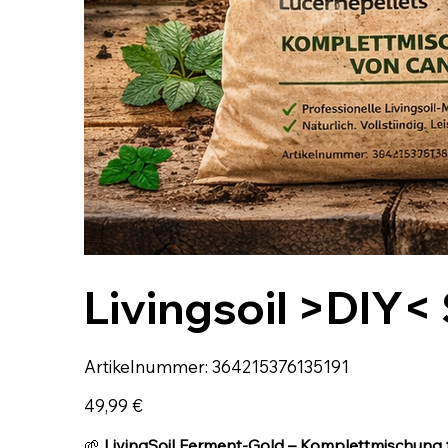
Livingsoil >DIY< 
Artikelnummer:
Artikelnummer:
364215376135191
364215376135191
Preis
49,99 €
🌱
LivingSoil Ferment-Gold – Komplettmischung 