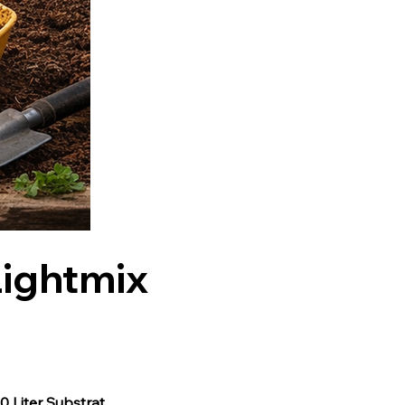
 Lightmix
 Liter Substrat.