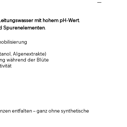
Leitungswasser mit hohem pH-Wert
.
d Spurenelementen
.
obilisierung
anol, Algenextrakte)
ung während der Blüte
ivität
lanzen entfalten – ganz ohne synthetische