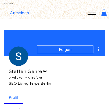
Living Soil Berlin
Anmelden
Weiter
Folgen
Administrator
Steffen Gehre
0 Follower
0 Gefolgt
SEO Living Terps Berlin
Profil